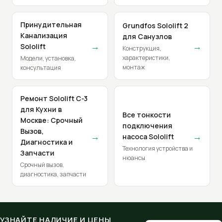
Принудительная
Grundfos Sololift 2
Канализация
для Санузлов
→
→
Sololift
Конструкция,
характеристики,
Модели, установка,
монтаж
консультация
Ремонт Sololift C-3
для Кухни в
Все тонкости
Москве: Срочный
подключения
Вызов,
→
→
насоса Sololift
Диагностика и
Технология устройства и
Запчасти
нюансы
Срочный вызов,
диагностика, запчасти
УЗНАЙТЕ НАЛИЧИЕ И ЦЕНЫ