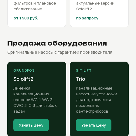
фильтров и плановое
актуальные версии
обслуживание
Sololift2
от 1 500 руб.
по запросу
Продажа оборудования
Оригинальные насосы с гарантией производителя
GRUNDFOS
SITILIFT
Sololift2
Trio
Линейка
Канализационные
канализационных
насосные установки
насосов WC-1, WC-3,
для подключения
CWC-3, C-3 для любых
нескольких
задач
сантехприборов
Узнать цену
Узнать цену