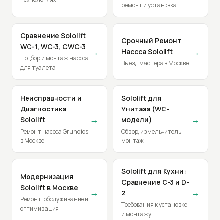
ремонт и установка
Сравнение Sololift
Срочный Ремонт
WC-1, WC-3, CWC-3
→
→
Насоса Sololift
Подбор и монтаж насоса
Выезд мастера в Москве
для туалета
Неисправности и
Sololift для
Диагностика
Унитаза (WC-
→
→
Sololift
модели)
Ремонт насоса Grundfos
Обзор, измельчитель,
в Москве
монтаж
Sololift для Кухни:
Модернизация
Сравнение C-3 и D-
Sololift в Москве
→
→
2
Ремонт, обслуживание и
Требования к установке
оптимизация
и монтажу