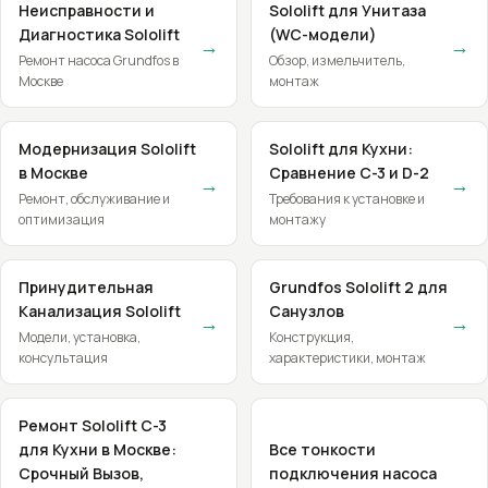
Неисправности и
Sololift для Унитаза
Диагностика Sololift
(WC-модели)
→
→
Ремонт насоса Grundfos в
Обзор, измельчитель,
Москве
монтаж
Модернизация Sololift
Sololift для Кухни:
в Москве
Сравнение C-3 и D-2
→
→
Ремонт, обслуживание и
Требования к установке и
оптимизация
монтажу
Принудительная
Grundfos Sololift 2 для
Канализация Sololift
Санузлов
→
→
Модели, установка,
Конструкция,
консультация
характеристики, монтаж
Ремонт Sololift C-3
для Кухни в Москве:
Все тонкости
Срочный Вызов,
подключения насоса