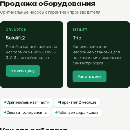
Продажа оборудования
Оригинальные насосы с гарантией производителя
GRUNDFOS
SITILIFT
Sololift2
Trio
Линейка канализационных
Канализационные
насосов WC-1, WC-3, CWC-
насосные установки для
3, C-3 для любых задач
подключения нескольких
сантехприборов
Узнать цену
Узнать цену
Оригинальные запчасти
Гарантия 12 месяцев
Оплата после ремонта
Работаем с юр. лицами