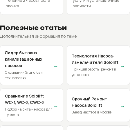
течение 2 часов после
услуги и установленные
звонка.
запчасти.
Полезные статьи
Дополнительная информация по теме
Лидер бытовых
Технология Насоса-
канализационных
Измельчителя Sololift
→
→
насосов
Принцип работы, ремонт и
О компании Grundfos и
установка
технологиях
Сравнение Sololift
Срочный Ремонт
WC-1, WC-3, CWC-3
→
→
Насоса Sololift
Подбор и монтаж насоса для
Выезд мастера в Москве
туалета