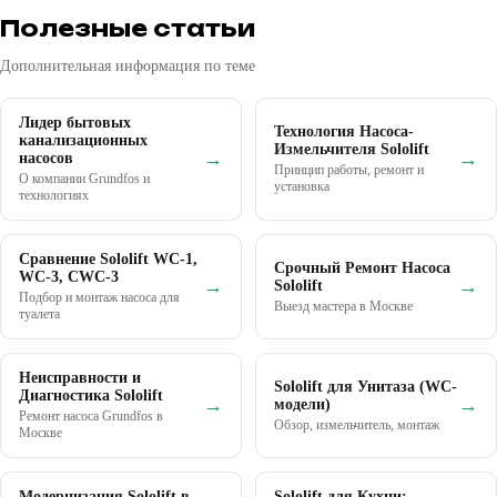
Полезные статьи
Дополнительная информация по теме
Лидер бытовых
Технология Насоса-
канализационных
Измельчителя Sololift
→
→
насосов
Принцип работы, ремонт и
О компании Grundfos и
установка
технологиях
Сравнение Sololift WC-1,
Срочный Ремонт Насоса
WC-3, CWC-3
→
→
Sololift
Подбор и монтаж насоса для
Выезд мастера в Москве
туалета
Неисправности и
Sololift для Унитаза (WC-
Диагностика Sololift
→
→
модели)
Ремонт насоса Grundfos в
Обзор, измельчитель, монтаж
Москве
Модернизация Sololift в
Sololift для Кухни: