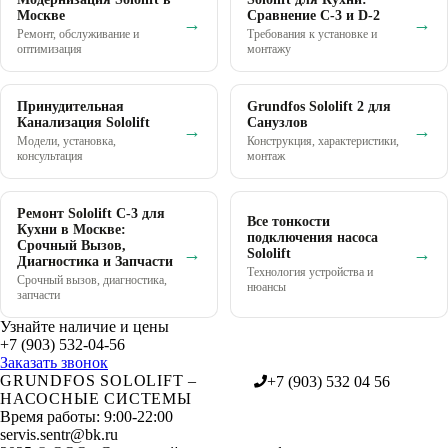
Москве
Сравнение C-3 и D-2
→
→
Ремонт, обслуживание и
Требования к установке и
оптимизация
монтажу
Принудительная
Grundfos Sololift 2 для
Канализация Sololift
Санузлов
→
→
Модели, установка,
Конструкция, характеристики,
консультация
монтаж
Ремонт Sololift C-3 для
Все тонкости
Кухни в Москве:
подключения насоса
Срочный Вызов,
→
→
Sololift
Диагностика и Запчасти
Технология устройства и
Срочный вызов, диагностика,
нюансы
запчасти
Узнайте наличие и цены
+7 (903) 532-04-56
Заказать звонок
GRUNDFOS SOLOLIFT –
+7 (903) 532 04 56
НАСОСНЫЕ СИСТЕМЫ
Время работы: 9:00-22:00
servis.sentr@bk.ru