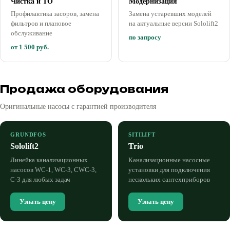
Чистка и ТО
Модернизация
Профилактика засоров, замена
Замена устаревших моделей
фильтров и плановое
на актуальные версии Sololift2
обслуживание
по запросу
от 1 500 руб.
Продажа оборудования
Оригинальные насосы с гарантией производителя
GRUNDFOS
SITILIFT
Sololift2
Trio
Линейка канализационных
Канализационные насосные
насосов WC-1, WC-3, CWC-3,
установки для подключения
C-3 для любых задач
нескольких сантехприборов
Узнать цену
Узнать цену