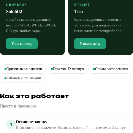
GRUNDFOS
SITILIFT
Sololift2
Trio
Линейка канализационных
Канализационные насосные
насосов WC-1, WC-3, CWC-3,
установки для подключения
C-3 для любых задач
нескольких сантехприборов
Узнать цену
Узнать цену
Оригинальные запчасти
Гарантия 12 месяцев
Оплата после ремонта
Работаем с юр. лицами
Как это работает
Просто и прозрачно
Оставьте заявку
1
Позвоните или нажмите "Вызвать мастера" — ответим за 5 минут