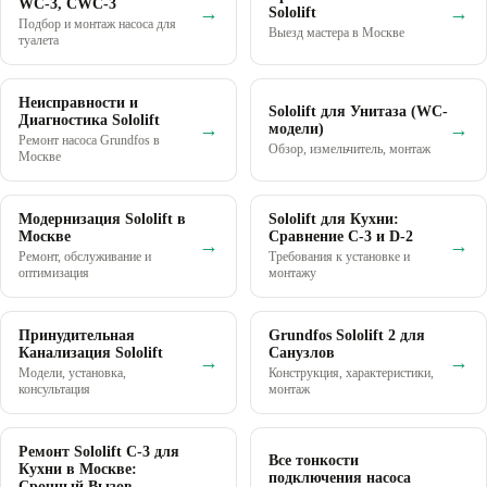
WC-3, CWC-3
→
→
Sololift
Подбор и монтаж насоса для
Выезд мастера в Москве
туалета
Неисправности и
Sololift для Унитаза (WC-
Диагностика Sololift
→
→
модели)
Ремонт насоса Grundfos в
Обзор, измельчитель, монтаж
Москве
Модернизация Sololift в
Sololift для Кухни:
Москве
Сравнение C-3 и D-2
→
→
Ремонт, обслуживание и
Требования к установке и
оптимизация
монтажу
Принудительная
Grundfos Sololift 2 для
Канализация Sololift
Санузлов
→
→
Модели, установка,
Конструкция, характеристики,
консультация
монтаж
Ремонт Sololift C-3 для
Все тонкости
Кухни в Москве:
подключения насоса
Срочный Вызов,