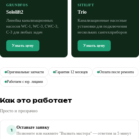
GRUNDFOS
SITILIFT
Sololift2
Trio
Линейка канализационных
Канализационные насосные
насосов WC-1, WC-3, CWC-3,
установки для подключения
C-3 для любых задач
нескольких сантехприборов
Узнать цену
Узнать цену
Оригинальные запчасти
Гарантия 12 месяцев
Оплата после ремонта
Работаем с юр. лицами
Как это работает
Просто и прозрачно
Оставьте заявку
1
Позвоните или нажмите "Вызвать мастера" — ответим за 5 минут