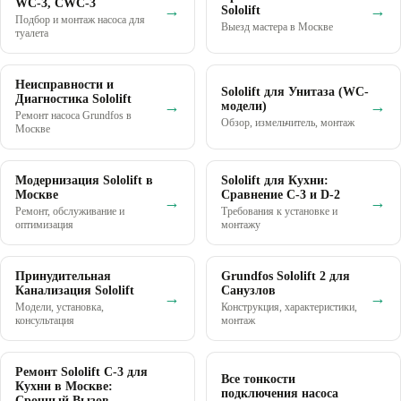
WC-3, CWC-3
→
→
Sololift
Подбор и монтаж насоса для
Выезд мастера в Москве
туалета
Неисправности и
Sololift для Унитаза (WC-
Диагностика Sololift
→
→
модели)
Ремонт насоса Grundfos в
Обзор, измельчитель, монтаж
Москве
Модернизация Sololift в
Sololift для Кухни:
Москве
Сравнение C-3 и D-2
→
→
Ремонт, обслуживание и
Требования к установке и
оптимизация
монтажу
Принудительная
Grundfos Sololift 2 для
Канализация Sololift
Санузлов
→
→
Модели, установка,
Конструкция, характеристики,
консультация
монтаж
Ремонт Sololift C-3 для
Все тонкости
Кухни в Москве:
подключения насоса
Срочный Вызов,