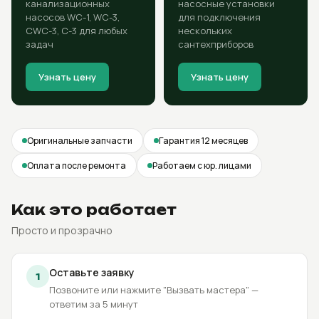
канализационных
насосные установки
насосов WC-1, WC-3,
для подключения
CWC-3, C-3 для любых
нескольких
задач
сантехприборов
Узнать цену
Узнать цену
Оригинальные запчасти
Гарантия 12 месяцев
Оплата после ремонта
Работаем с юр. лицами
Как это работает
Просто и прозрачно
Оставьте заявку
1
Позвоните или нажмите "Вызвать мастера" —
ответим за 5 минут