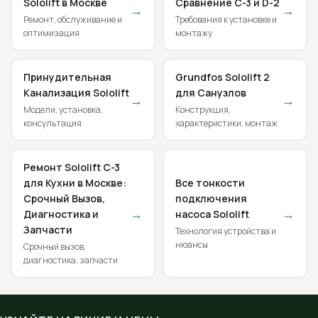
Sololift в Москве
Сравнение C-3 и D-2
→
→
Ремонт, обслуживание и
Требования к установке и
оптимизация
монтажу
Принудительная
Grundfos Sololift 2
Канализация Sololift
для Санузлов
→
→
Модели, установка,
Конструкция,
консультация
характеристики, монтаж
Ремонт Sololift C-3
для Кухни в Москве:
Все тонкости
Срочный Вызов,
подключения
→
→
Диагностика и
насоса Sololift
Запчасти
Технология устройства и
нюансы
Срочный вызов,
диагностика, запчасти