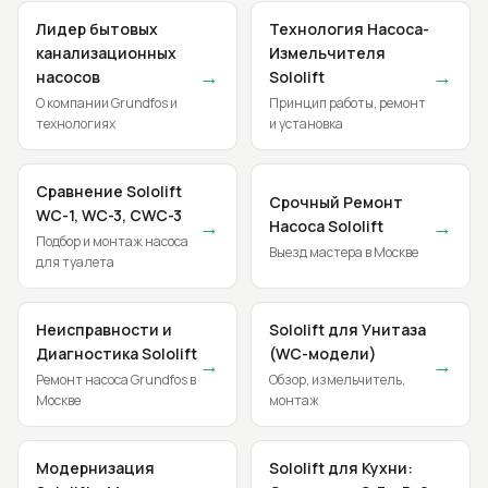
Лидер бытовых
Технология Насоса-
канализационных
Измельчителя
→
→
насосов
Sololift
О компании Grundfos и
Принцип работы, ремонт
технологиях
и установка
Сравнение Sololift
Срочный Ремонт
WC-1, WC-3, CWC-3
→
→
Насоса Sololift
Подбор и монтаж насоса
Выезд мастера в Москве
для туалета
Неисправности и
Sololift для Унитаза
Диагностика Sololift
(WC-модели)
→
→
Ремонт насоса Grundfos в
Обзор, измельчитель,
Москве
монтаж
Модернизация
Sololift для Кухни: