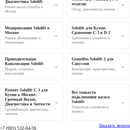
Диагностика Sololift
→
→
модели)
Ремонт насоса Grundfos в
Обзор, измельчитель, монтаж
Москве
Модернизация Sololift в
Sololift для Кухни:
Москве
Сравнение C-3 и D-2
→
→
Ремонт, обслуживание и
Требования к установке и
оптимизация
монтажу
Принудительная
Grundfos Sololift 2 для
Канализация Sololift
Санузлов
→
→
Модели, установка,
Конструкция, характеристики,
консультация
монтаж
Ремонт Sololift C-3 для
Все тонкости
Кухни в Москве:
подключения насоса
Срочный Вызов,
→
→
Sololift
Диагностика и Запчасти
Технология устройства и
Срочный вызов, диагностика,
нюансы
запчасти
УЗНАЙТЕ НАЛИЧИЕ И ЦЕНЫ
Заказать звонок
+7 (903) 532-04-56