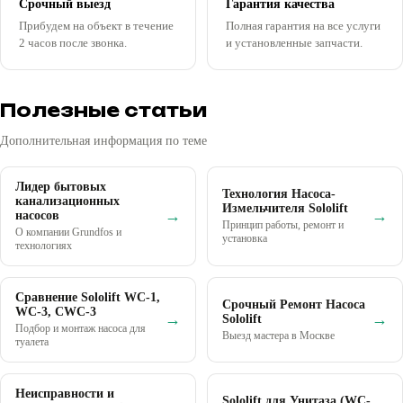
Срочный выезд
Гарантия качества
Прибудем на объект в течение
Полная гарантия на все услуги
2 часов после звонка.
и установленные запчасти.
Полезные статьи
Дополнительная информация по теме
Лидер бытовых
Технология Насоса-
канализационных
Измельчителя Sololift
→
→
насосов
Принцип работы, ремонт и
О компании Grundfos и
установка
технологиях
Сравнение Sololift WC-1,
Срочный Ремонт Насоса
WC-3, CWC-3
→
→
Sololift
Подбор и монтаж насоса для
Выезд мастера в Москве
туалета
Неисправности и
Sololift для Унитаза (WC-