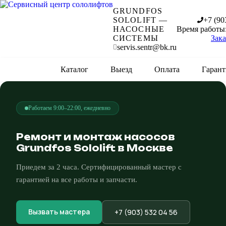
GRUNDFOS
SOLOLIFT —
+7 (90
НАСОСНЫЕ
Время работы:
СИСТЕМЫ
Зака
servis.sentr@bk.ru
Главная
Каталог
Выезд
Оплата
Гарант
Работаем 9:00–22:00, ежедневно
Ремонт и монтаж насосов
Grundfos Sololift в Москве
Приедем за 2 часа. Сертифицированный мастер с
гарантией на все работы и запчасти.
Вызвать мастера
+7 (903) 532 04 56