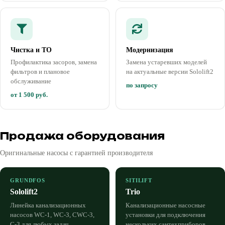
Чистка и ТО
Модернизация
Профилактика засоров, замена
Замена устаревших моделей
фильтров и плановое
на актуальные версии Sololift2
обслуживание
по запросу
от 1 500 руб.
Продажа оборудования
Оригинальные насосы с гарантией производителя
GRUNDFOS
SITILIFT
Sololift2
Trio
Линейка канализационных
Канализационные насосные
насосов WC-1, WC-3, CWC-3,
установки для подключения
C-3 для любых задач
нескольких сантехприборов