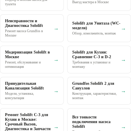
Выезд мастера в Москве
туалета
Неисправности и
Sololift для Унитаза (WC-
Диагностика Sololift
→
→
модели)
Ремонт насоса Grundfos в
Обзор, измельчитель, монтаж
Москве
Модернизация Sololift в
Sololift для Кухни:
Москве
Сравнение C-3 и D-2
→
→
Ремонт, обслуживание и
Требования к установке и
оптимизация
монтажу
Принудительная
Grundfos Sololift 2 для
Канализация Sololift
Санузлов
→
→
Модели, установка,
Конструкция, характеристики,
консультация
монтаж
Ремонт Sololift C-3 для
Все тонкости
Кухни в Москве:
подключения насоса
Срочный Вызов,
→
→
Sololift
Диагностика и Запчасти