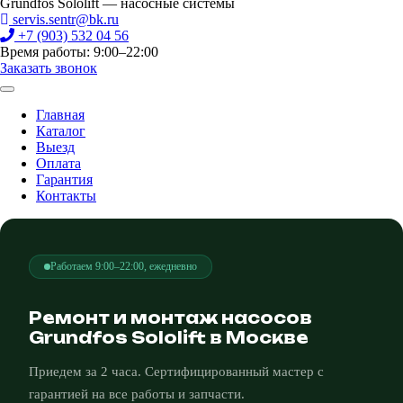
Grundfos Sololift — насосные системы
servis.sentr@bk.ru
+7 (903) 532 04 56
Время работы: 9:00–22:00
Заказать звонок
Главная
Каталог
Выезд
Оплата
Гарантия
Контакты
Работаем 9:00–22:00, ежедневно
Ремонт и монтаж насосов
Grundfos Sololift в Москве
Приедем за 2 часа. Сертифицированный мастер с
гарантией на все работы и запчасти.