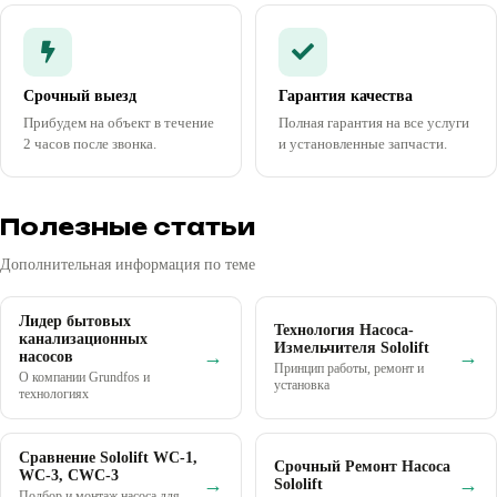
Срочный выезд
Гарантия качества
Прибудем на объект в течение
Полная гарантия на все услуги
2 часов после звонка.
и установленные запчасти.
Полезные статьи
Дополнительная информация по теме
Лидер бытовых
Технология Насоса-
канализационных
Измельчителя Sololift
→
→
насосов
Принцип работы, ремонт и
О компании Grundfos и
установка
технологиях
Сравнение Sololift WC-1,
Срочный Ремонт Насоса
WC-3, CWC-3
→
→
Sololift
Подбор и монтаж насоса для