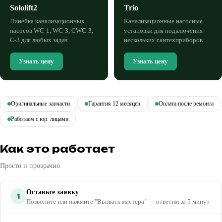
Sololift2
Trio
Линейка канализационных
Канализационные насосные
насосов WC-1, WC-3, CWC-3,
установки для подключения
C-3 для любых задач
нескольких сантехприборов
Узнать цену
Узнать цену
Оригинальные запчасти
Гарантия 12 месяцев
Оплата после ремонта
Работаем с юр. лицами
Как это работает
Просто и прозрачно
Оставьте заявку
1
Позвоните или нажмите "Вызвать мастера" — ответим за 5 минут