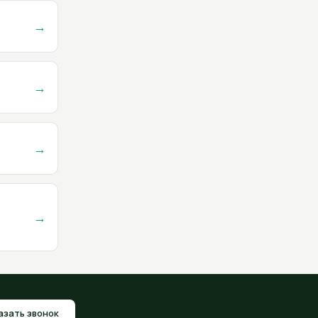
→
→
→
→
азать звонок