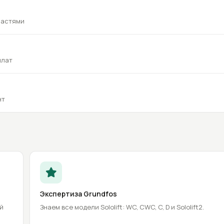
частями
плат
нт
Экспертиза Grundfos
ый
Знаем все модели Sololift: WC, CWC, C, D и Sololift2.