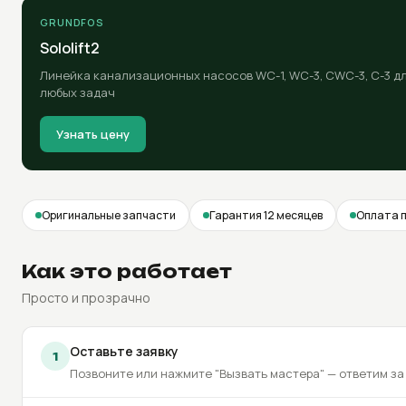
GRUNDFOS
Sololift2
Линейка канализационных насосов WC-1, WC-3, CWC-3, C-3 д
любых задач
Узнать цену
Оригинальные запчасти
Гарантия 12 месяцев
Оплата 
Как это работает
Просто и прозрачно
Оставьте заявку
1
Позвоните или нажмите "Вызвать мастера" — ответим за