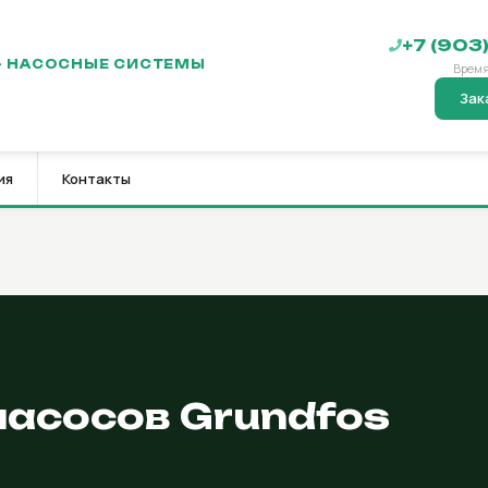
+7 (903
— НАСОСНЫЕ СИСТЕМЫ
Время
Зак
ия
Контакты
насосов Grundfos