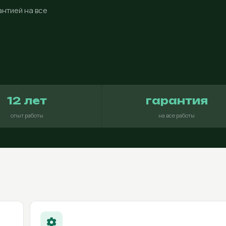
нтией на все
12 лет
гарантия
опыт работы
на все работы