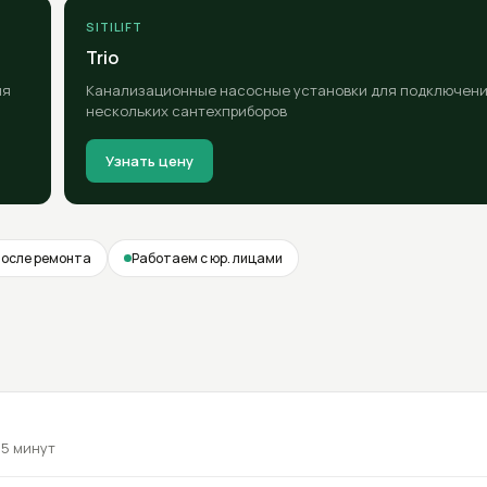
SITILIFT
Trio
ля
Канализационные насосные установки для подключен
нескольких сантехприборов
Узнать цену
после ремонта
Работаем с юр. лицами
 5 минут