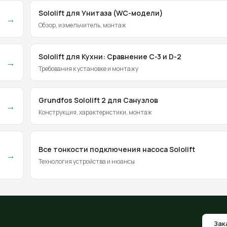
Sololift для Унитаза (WC-модели)
→
Обзор, измельчитель, монтаж
Sololift для Кухни: Сравнение C-3 и D-2
→
Требования к установке и монтажу
Grundfos Sololift 2 для Санузлов
→
Конструкция, характеристики, монтаж
Все тонкости подключения насоса Sololift
→
Технология устройства и нюансы
Зак