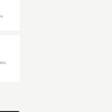
ты
ift2