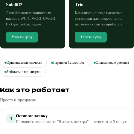
Sololift2
Trio
Линейка канализационных
Канализационные насосные
насосов WC-1, WC-3, CWC-3,
установки для подключения
C-3 для любых задач
нескольких сантехприборов
Узнать цену
Узнать цену
Оригинальные запчасти
Гарантия 12 месяцев
Оплата после ремонта
Работаем с юр. лицами
Как это работает
Просто и прозрачно
Оставьте заявку
1
Позвоните или нажмите "Вызвать мастера" — ответим за 5 минут