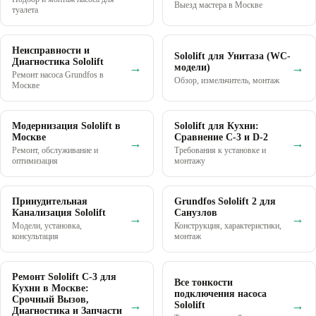
Выезд мастера в Москве
туалета
Неисправности и
Sololift для Унитаза (WC-
Диагностика Sololift
→
→
модели)
Ремонт насоса Grundfos в
Обзор, измельчитель, монтаж
Москве
Модернизация Sololift в
Sololift для Кухни:
Москве
Сравнение C-3 и D-2
→
→
Ремонт, обслуживание и
Требования к установке и
оптимизация
монтажу
Принудительная
Grundfos Sololift 2 для
Канализация Sololift
Санузлов
→
→
Модели, установка,
Конструкция, характеристики,
консультация
монтаж
Ремонт Sololift C-3 для
Все тонкости
Кухни в Москве:
подключения насоса
Срочный Вызов,
→
→
Sololift
Диагностика и Запчасти