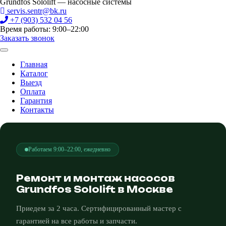
Grundfos Sololift — насосные системы
servis.sentr@bk.ru
+7 (903) 532 04 56
Время работы: 9:00–22:00
Заказать звонок
Главная
Каталог
Выезд
Оплата
Гарантия
Контакты
Работаем 9:00–22:00, ежедневно
Ремонт и монтаж насосов
Grundfos Sololift в Москве
Приедем за 2 часа. Сертифицированный мастер с
гарантией на все работы и запчасти.