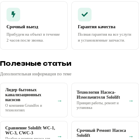
Срочный выезд
Гарантия качества
Прибудем на объект в течение
Полная гарантия на все услуги
2 часов после звонка.
и установленные запчасти.
Полезные статьи
Дополнительная информация по теме
Лидер бытовых
Технология Насоса-
канализационных
Измельчителя Sololift
→
→
насосов
Принцип работы, ремонт и
О компании Grundfos и
установка
технологиях
Сравнение Sololift WC-1,
Срочный Ремонт Насоса
WC-3, CWC-3
→
→
Sololift
Подбор и монтаж насоса для